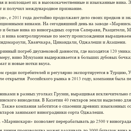
ия и воплощает их в высококачественные и изысканные вина.
рт и получил международное признание.
», с 2011 года достойно продолжают дело своих предков и з
иционными винами. На сегодняшний день на заводе «Марниска
е и белые вина из виноградных сортов Саперави, Ркацители,
ак и вина контролируемые по месту происхождения выращеваем
 Киндзмараули, Хванчкара, Цинандали, Оджалеши и Ахашени.
аринный погреб двухвековой давности, где находятся 120 уник
меру, вино Мукузани выдерживается в больших дубовых бочка
ат и новые нотки вкуса.
м среди потребителей и регулярно экспортируется в Турцию, 
ле открытия Российского рынка в 2013 году, компания была пе
никами в разных уголках Грузии, выращивая исключительно г
инского виноделия. В Кахетии 40 гектаров земли выделено дл
и. Также компания заботится о спасении древних изысконных со
гектаров занимают виноградники сорта Оджалеши.
 «Марнискари» позволяет перерабатывать до 2500 т винограда
я линия производства может разливать до 3000 бутылок вина в