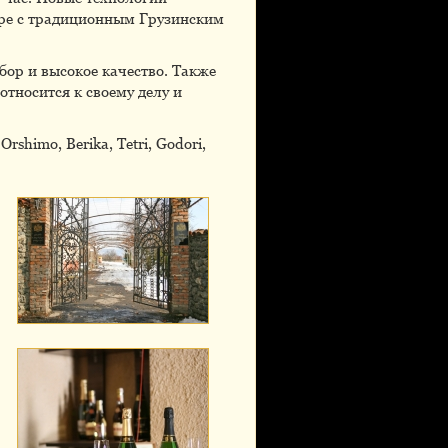
ире с традиционным Грузинским
бор и высокое качество. Также
тносится к своему делу и
himo, Berika, Tetri, Godori,