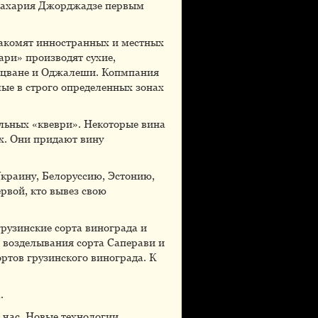
 Захария Джорджадзе первым
накомят инностранных и местных
ри» производят сухие,
 Мцване и Оджалеши. Копмпания
ые в строго определенных зонах
альных «квеври». Некоторые вина
х. Они придают вину
Украину, Белоруссию, Эстонию,
рвой, кто вывез свою
рузинские сорта винограда и
я возделывания сорта Саперави и
ртов грузинского винограда. К
.
 час. Новые технологии