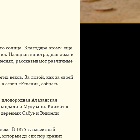
го солнца. Благодяра этому, еще
лия. Изящная виноградная лоза с
 песнях, рассказывают различные
их веков. За лозой, как за своей
 в сезон «Ртвели», собрать
я плодородная Алазанская
инандали и Мукузани. Климат в
 деревнях Сабуэ и Энисели
еке. В 1875 г. известный
 который до сих пор хранит