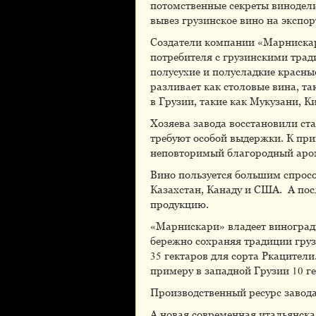
потомственные секреты винодел
вывез грузинское вино на экспо
Создатели компании «Марнискари
потребителя с грузинскими трад
полусухие и полусладкие красны
разливает как столовые вина, т
в Грузии, такие как Мукузани,
Хозяева завода восстановили ст
требуют особой выдержки. К при
неповторимый благородный аром
Вино пользуется большим спросо
Казахстан, Канаду и США. А пос
продукцию.
«Марнискари» владеет виноград
бережно сохраняя традиции груз
35 гектаров для сорта Ркацител
примеру в западной Грузии 10 
Производственный ресурс завода
А новая современная итальянска