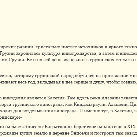
широких равнин, кристально чистых источников и яркого южно
Грузии зародилась культура виноградарства, а затем и виноде
ом Грузии. Ее и по сей день воспевают в грузинских стихах и
сство, которому грузинский народ обучался на протяжение мног
ивают весь год, вкладывая в нее сердце и душу, чтобы осенью,
 виноделия является Кахетия. Там вдоль реки Алазани тянетс
е сорта грузинского винограда, как Киндзмараули, Ахашени, Ц
одит для возделывания винограда. И именно тут, в Кахетии, в
рнискари».
 на базе «Энисели-Багратиони» берет свое начало еще в XIX в
рджадзе купил землю в деревне Энисели и построил там завод,